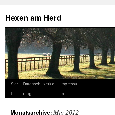
Hexen am Herd
Star
Datenschutzerklä
Impressu
t
rung
m
Mai 2012
Monatsarchive: